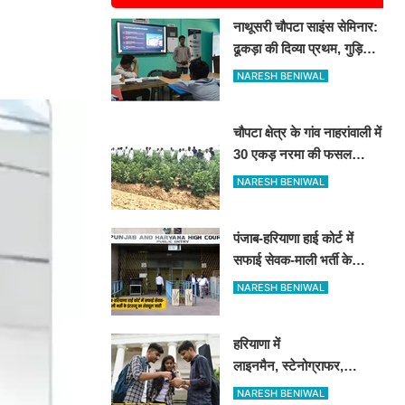
नाथूसरी चौपटा साइंस सेमिनार:
ढूकड़ा की दिव्या प्रथम, गुड़िया
खेड़ा के पंकज को दूसरा स्थान
NARESH BENIWAL
चौपटा क्षेत्र के गांव नाहरांवाली में
30 एकड़ नरमा की फसल
खराब, किसानों ने की पुलिस व
NARESH BENIWAL
कृषि विभाग से जांच की मांग
पंजाब-हरियाणा हाई कोर्ट में
सफाई सेवक-माली भर्ती के
इंटरव्यू का शेड्यूल जारी
NARESH BENIWAL
हरियाणा में
लाइनमैन, स्टेनोग्राफर,
ड्राफ्टमैन के पदों पर आई बंपर
NARESH BENIWAL