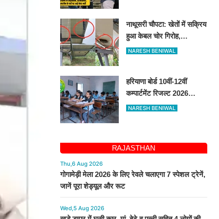
भर्ती, 14 अगस्त तक करें
आवेदन
नाथूसरी चौपटा: खेतों में सक्रिय
हुआ केबल चोर गिरोह,
गुसाईआना में 4 सोलर पैनल
NARESH BENIWAL
केबल की चोरी
हरियाणा बोर्ड 10वीं-12वीं
कम्पार्टमेंट रिजल्ट 2026
जारी, bseh.org.in से करें
NARESH BENIWAL
चेक
RAJASTHAN
Thu,6 Aug 2026
गोगामेड़ी मेला 2026 के लिए रेवले चलाएगा 7 स्पेशल ट्रेनें,
जानें पूरा शेड्यूल और रूट
Wed,5 Aug 2026
खड़े डम्पर में घुसी कार, मां, बेटे व पत्नी सहित 4 लोगों की