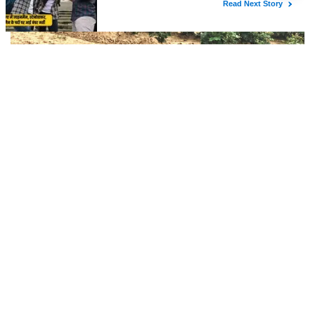
चोर गिरोह, गुसाईआना में 4 सोलर पैनल केबल
की चोरी
NARESH BENIWAL
हरियाणा बोर्ड 10वीं-12वीं कम्पार्टमेंट रिजल्ट
2026 जारी, bseh.org.in से करें चेक
NARESH BENIWAL
RAJASTHAN
Home
Sirsa News
चौपटा क्षेत्र के गांव नाहरांवाली में 30