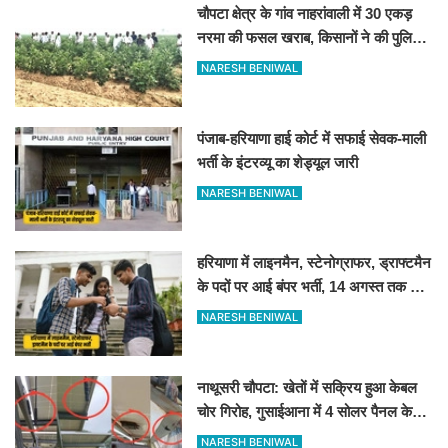
चौपटा क्षेत्र के गांव नाहरांवाली में 30 एकड़
नरमा की फसल खराब, किसानों ने की पुलिस
व कृषि विभाग से जांच की मांग
NARESH BENIWAL
पंजाब-हरियाणा हाई कोर्ट में सफाई सेवक-माली
भर्ती के इंटरव्यू का शेड्यूल जारी
NARESH BENIWAL
हरियाणा में लाइनमैन, स्टेनोग्राफर, ड्राफ्टमैन
के पदों पर आई बंपर भर्ती, 14 अगस्त तक करें
आवेदन
NARESH BENIWAL
नाथूसरी चौपटा: खेतों में सक्रिय हुआ केबल
चोर गिरोह, गुसाईआना में 4 सोलर पैनल केबल
की चोरी
NARESH BENIWAL