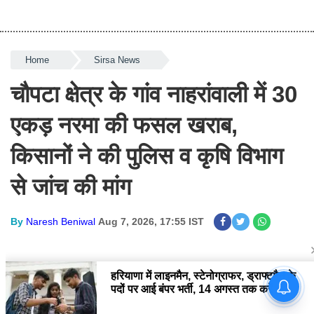
चौपटा क्षेत्र के गांव नाहरांवाली में 30 एकड़
नरमा की फसल खराब, किसानों ने की पुलिस
व कृषि विभाग से जांच की मांग
NARESH BENIWAL
पंजाब-हरियाणा हाई कोर्ट में सफाई सेवक-माली
भर्ती के इंटरव्यू का शेड्यूल जारी
NARESH BENIWAL
हरियाणा में लाइनमैन, स्टेनोग्राफर, ड्राफ्टमैन
के पदों पर आई बंपर भर्ती, 14 अगस्त तक करें
आवेदन
NARESH BENIWAL
नाथूसरी चौपटा: खेतों में सक्रिय हुआ केबल