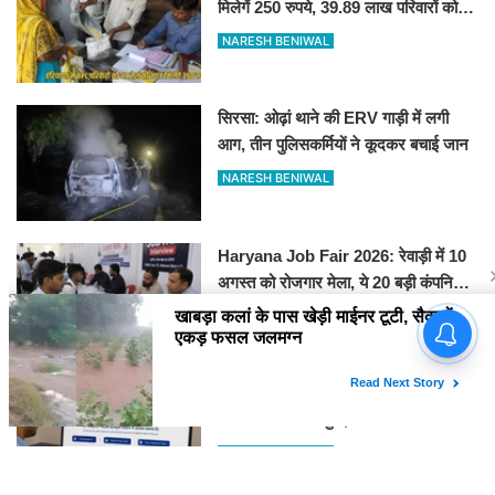
मिलेगें 250 रुपये, 39.89 लाख परिवारों को
फायदा
NARESH BENIWAL
सिरसा: ओढ़ां थाने की ERV गाड़ी में लगी
आग, तीन पुलिसकर्मियों ने कूदकर बचाई जान
NARESH BENIWAL
Haryana Job Fair 2026: रेवाड़ी में 10
अगस्त को रोजगार मेला, ये 20 बड़ी कंपनियां
देगी सीधे नौकरी
NARESH BENIWAL
डॉ. अंबेडकर मेधावी छात्रवृत्ति 2026: 17
अगस्त से आवेदन शुरू, 12 हजार तक मिलेगी
स्कॉलरशिप, जानें जरूरी डॉक्यूमेंट्स
NARESH BENIWAL