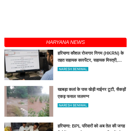
HARYANA NEWS
हरियाणा कौशल रोजगार निगम (HKRN) के
तहत सहायक कारपेंटर, सहायक मिस्त्री,
सिविल हेल्पर के पदों पर भर्ती
NARESH BENIWAL
खाबड़ा कलां के पास खेड़ी माईनर टूटी, सैकड़ों
एकड़ फसल जलमग्न
NARESH BENIWAL
हरियाणा: BPL परिवारों को अब तेल की जगह