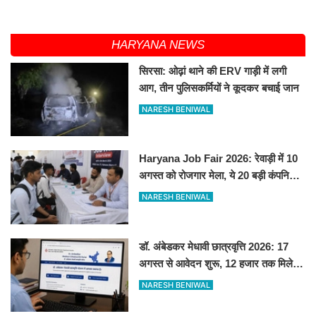
HARYANA NEWS
सिरसा: ओढ़ां थाने की ERV गाड़ी में लगी
आग, तीन पुलिसकर्मियों ने कूदकर बचाई जान
NARESH BENIWAL
Haryana Job Fair 2026: रेवाड़ी में 10
अगस्त को रोजगार मेला, ये 20 बड़ी कंपनियां
देगी सीधे नौकरी
NARESH BENIWAL
डॉ. अंबेडकर मेधावी छात्रवृत्ति 2026: 17
अगस्त से आवेदन शुरू, 12 हजार तक मिलेगी
स्कॉलरशिप, जानें जरूरी डॉक्यूमेंट्स
NARESH BENIWAL