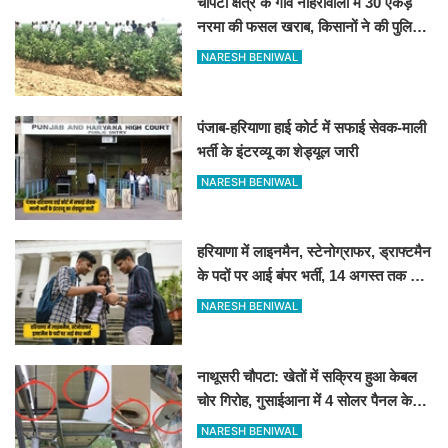
चौपटा क्षेत्र के गांव नाहरांवाली में 30 एकड़
नरमा की फसल खराब, किसानों ने की पुलिस
व कृषि विभाग से जांच की मांग
NARESH BENIWAL
पंजाब-हरियाणा हाई कोर्ट में सफाई सेवक-माली
भर्ती के इंटरव्यू का शेड्यूल जारी
NARESH BENIWAL
हरियाणा में लाइनमैन, स्टेनोग्राफर, ड्राफ्टमैन
के पदों पर आई बंपर भर्ती, 14 अगस्त तक करें
आवेदन
NARESH BENIWAL
नाथूसरी चौपटा: खेतों में सक्रिय हुआ केबल
चोर गिरोह, गुसाईआना में 4 सोलर पैनल केबल
की चोरी
NARESH BENIWAL