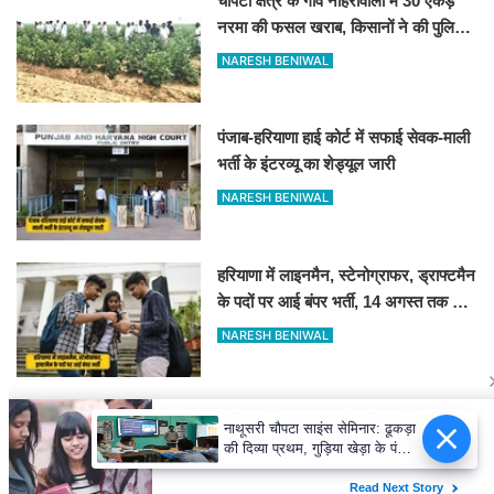
चौपटा क्षेत्र के गांव नाहरांवाली में 30 एकड़
नरमा की फसल खराब, किसानों ने की पुलिस
व कृषि विभाग से जांच की मांग
NARESH BENIWAL
पंजाब-हरियाणा हाई कोर्ट में सफाई सेवक-माली
भर्ती के इंटरव्यू का शेड्यूल जारी
NARESH BENIWAL
हरियाणा में लाइनमैन, स्टेनोग्राफर, ड्राफ्टमैन
के पदों पर आई बंपर भर्ती, 14 अगस्त तक करें
आवेदन
NARESH BENIWAL
नाथूसरी चौपटा: खेतों में सक्रिय हुआ केबल
नाथूसरी चौपटा साइंस सेमिनार: ढूकड़ा
चोर गिरोह, गुसाईआना में 4 सोलर पैनल केबल
की दिव्या प्रथम, गुड़िया खेड़ा के पंकज
की चोरी
को दूसरा स्थान
NARESH BENIWAL