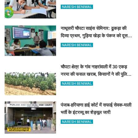
शुरू
NARESH BENIWAL
नाथूसरी चौपटा साइंस सेमिनार: ढूकड़ा की
दिव्या प्रथम, गुड़िया खेड़ा के पंकज को दूसरा
स्थान
NARESH BENIWAL
चौपटा क्षेत्र के गांव नाहरांवाली में 30 एकड़
नरमा की फसल खराब, किसानों ने की पुलिस
व कृषि विभाग से जांच की मांग
NARESH BENIWAL
पंजाब-हरियाणा हाई कोर्ट में सफाई सेवक-माली
भर्ती के इंटरव्यू का शेड्यूल जारी
NARESH BENIWAL