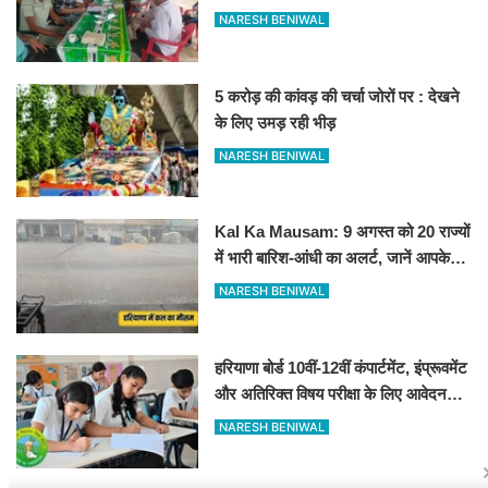
व्यक्तियों का चयन
NARESH BENIWAL
5 करोड़ की कांवड़ की चर्चा जोरों पर : देखने
के लिए उमड़ रही भीड़
NARESH BENIWAL
Kal Ka Mausam: 9 अगस्त को 20 राज्यों
में भारी बारिश-आंधी का अलर्ट, जानें आपके
शहर में कैसा रहेगा मौसम
NARESH BENIWAL
हरियाणा बोर्ड 10वीं-12वीं कंपार्टमेंट, इंप्रूवमेंट
और अतिरिक्त विषय परीक्षा के लिए आवेदन
शुरू
NARESH BENIWAL