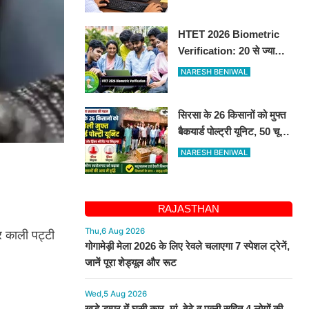
HTET 2026 Biometric
Verification: 20 से ज्यादा
सवाल छोड़ने वाले अभ्यर्थियों की
NARESH BENIWAL
परीक्षा रद्द, 10-12 अगस्त को
बायोमैट्रिक
सिरसा के 26 किसानों को मुफ्त
बैकयार्ड पोल्ट्री यूनिट, 50 चूजों
के साथ मिले उपकरण
NARESH BENIWAL
RAJASTHAN
पर काली पट्टी
Thu,6 Aug 2026
गोगामेड़ी मेला 2026 के लिए रेवले चलाएगा 7 स्पेशल ट्रेनें,
जानें पूरा शेड्यूल और रूट
Wed,5 Aug 2026
खड़े डम्पर में घुसी कार, मां, बेटे व पत्नी सहित 4 लोगों की