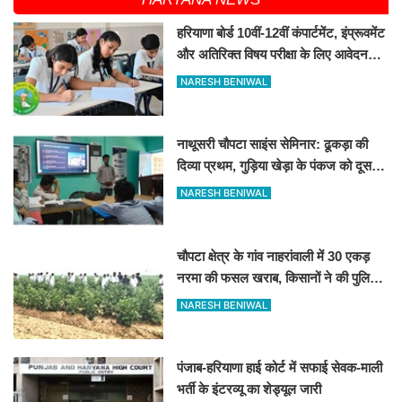
हरियाणा बोर्ड 10वीं-12वीं कंपार्टमेंट, इंप्रूवमेंट
और अतिरिक्त विषय परीक्षा के लिए आवेदन
शुरू
NARESH BENIWAL
नाथूसरी चौपटा साइंस सेमिनार: ढूकड़ा की
दिव्या प्रथम, गुड़िया खेड़ा के पंकज को दूसरा
स्थान
NARESH BENIWAL
चौपटा क्षेत्र के गांव नाहरांवाली में 30 एकड़
नरमा की फसल खराब, किसानों ने की पुलिस
व कृषि विभाग से जांच की मांग
NARESH BENIWAL
पंजाब-हरियाणा हाई कोर्ट में सफाई सेवक-माली
भर्ती के इंटरव्यू का शेड्यूल जारी