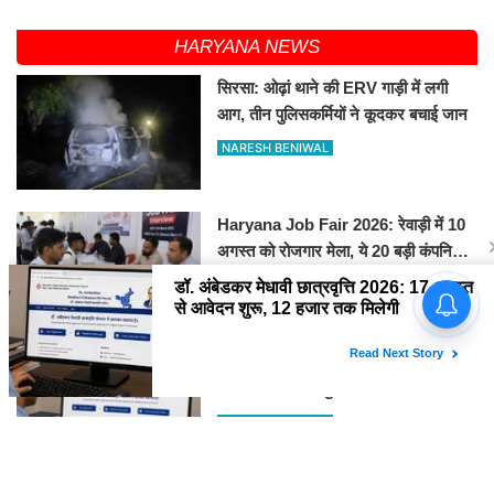
HARYANA NEWS
सिरसा: ओढ़ां थाने की ERV गाड़ी में लगी
आग, तीन पुलिसकर्मियों ने कूदकर बचाई जान
NARESH BENIWAL
Haryana Job Fair 2026: रेवाड़ी में 10
अगस्त को रोजगार मेला, ये 20 बड़ी कंपनियां
देगी सीधे नौकरी
NARESH BENIWAL
डॉ. अंबेडकर मेधावी छात्रवृत्ति 2026: 17
अगस्त से आवेदन शुरू, 12 हजार तक मिलेगी
स्कॉलरशिप, जानें जरूरी डॉक्यूमेंट्स
NARESH BENIWAL