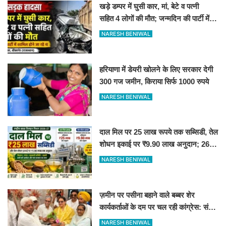
खड़े डम्पर में घुसी कार, मां, बेटे व पत्नी
सहित 4 लोगों की मौत; जन्मदिन की पार्टी में
जा रहे थे
NARESH BENIWAL
हरियाणा में डेयरी खोलने के लिए सरकार देगी
300 गज जमीन, किराया सिर्फ 1000 रुपये
NARESH BENIWAL
दाल मिल पर 25 लाख रूपये तक सब्सिडी, तेल
शोधन इकाई पर ₹9.90 लाख अनुदान; 26
अगस्त तक आवेदन करें
NARESH BENIWAL
ज़मीन पर पसीना बहाने वाले बब्बर शेर
कार्यकर्ताओं के दम पर चल रही कांग्रेस: संतोष
बेनीवाल
NARESH BENIWAL