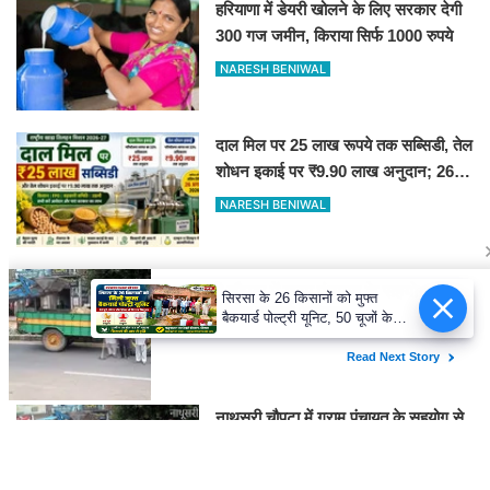
हरियाणा में डेयरी खोलने के लिए सरकार देगी
300 गज जमीन, किराया सिर्फ 1000 रुपये
NARESH BENIWAL
दाल मिल पर 25 लाख रूपये तक सब्सिडी, तेल
शोधन इकाई पर ₹9.90 लाख अनुदान; 26
अगस्त तक आवेदन करें
NARESH BENIWAL
ज़मीन पर पसीना बहाने वाले बब्बर शेर
सिरसा के 26 किसानों को मुफ्त
कार्यकर्ताओं के दम पर चल रही कांग्रेस: संतोष
बैकयार्ड पोल्ट्री यूनिट, 50 चूजों के
बेनीवाल
साथ मिले उपकरण
NARESH BENIWAL
नाथूसरी चौपटा में ग्राम पंचायत के सहयोग से
चलाया विशेष सफाई अभियान
NARESH BENIWAL