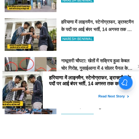
NARESH BENIWAL
हरियाणा में लाइनमैन, स्टेनोग्राफर, ड्राफ्टमैन
के पदों पर आई बंपर भर्ती, 14 अगस्त तक करें
आवेदन
NARESH BENIWAL
नाथूसरी चौपटा: खेतों में सक्रिय हुआ केबल
चोर गिरोह, गुसाईआना में 4 सोलर पैनल केबल
की चोरी
NARESH BENIWAL
हरियाणा बोर्ड 10वीं-12वीं कम्पार्टमेंट रिजल्ट
2026 जारी, bseh.org.in से करें चेक
NARESH BENIWAL