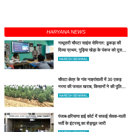
HARYANA NEWS
नाथूसरी चौपटा साइंस सेमिनार: ढूकड़ा की
दिव्या प्रथम, गुड़िया खेड़ा के पंकज को दूसरा
स्थान
NARESH BENIWAL
चौपटा क्षेत्र के गांव नाहरांवाली में 30 एकड़
नरमा की फसल खराब, किसानों ने की पुलिस
व कृषि विभाग से जांच की मांग
NARESH BENIWAL
पंजाब-हरियाणा हाई कोर्ट में सफाई सेवक-माली
भर्ती के इंटरव्यू का शेड्यूल जारी