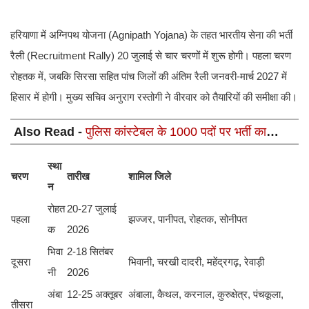
हरियाणा में अग्निपथ योजना (Agnipath Yojana) के तहत भारतीय सेना की भर्ती
रैली (Recruitment Rally) 20 जुलाई से चार चरणों में शुरू होगी। पहला चरण
रोहतक में, जबकि सिरसा सहित पांच जिलों की अंतिम रैली जनवरी-मार्च 2027 में
हिसार में होगी। मुख्य सचिव अनुराग रस्तोगी ने वीरवार को तैयारियों की समीक्षा की।
Also Read -
पुलिस कांस्टेबल के 1000 पदों पर भर्ती का
नोटिफिकेशन जारी, 12वीं पास फटाफट देखें भर्ती की डिटेल
स्था
चरण
तारीख
शामिल जिले
न
रोहत
20-27 जुलाई
पहला
झज्जर, पानीपत, रोहतक, सोनीपत
क
2026
भिवा
2-18 सितंबर
दूसरा
भिवानी, चरखी दादरी, महेंद्रगढ़, रेवाड़ी
नी
2026
अंबा
12-25 अक्तूबर
अंबाला, कैथल, करनाल, कुरुक्षेत्र, पंचकूला,
तीसरा