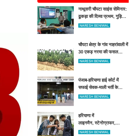
नाथूसरी चौपटा साइंस सेमिनार:
ढूकड़ा की दिव्या प्रथम, गुड़िया
खेड़ा के पंकज को दूसरा स्थान
NARESH BENIWAL
चौपटा क्षेत्र के गांव नाहरांवाली में
30 एकड़ नरमा की फसल
खराब, किसानों ने की पुलिस व
NARESH BENIWAL
कृषि विभाग से जांच की मांग
पंजाब-हरियाणा हाई कोर्ट में
सफाई सेवक-माली भर्ती के
इंटरव्यू का शेड्यूल जारी
NARESH BENIWAL
हरियाणा में
लाइनमैन, स्टेनोग्राफर,
ड्राफ्टमैन के पदों पर आई बंपर
NARESH BENIWAL