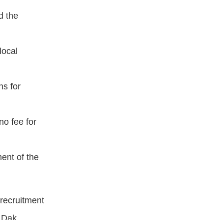
d the
local
ns for
no fee for
ment of the
 recruitment
n Dak