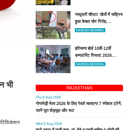
भर्ती, 14 अगस्त तक करें
आवेदन
नाथूसरी चौपटा: खेतों में सक्रिय
हुआ केबल चोर गिरोह,
गुसाईआना में 4 सोलर पैनल
NARESH BENIWAL
केबल की चोरी
हरियाणा बोर्ड 10वीं-12वीं
कम्पार्टमेंट रिजल्ट 2026
जारी, bseh.org.in से करें
NARESH BENIWAL
चेक
न भी
RAJASTHAN
Thu,6 Aug 2026
गोगामेड़ी मेला 2026 के लिए रेवले चलाएगा 7 स्पेशल ट्रेनें,
जानें पूरा शेड्यूल और रूट
नोटिफिकेशन
Wed,5 Aug 2026
खड़े डम्पर में घुसी कार, मां, बेटे व पत्नी सहित 4 लोगों की