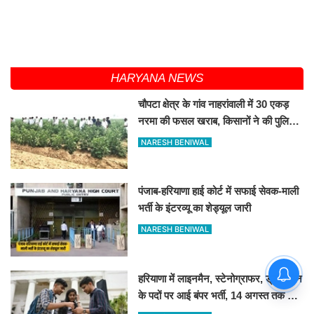
HARYANA NEWS
चौपटा क्षेत्र के गांव नाहरांवाली में 30 एकड़
नरमा की फसल खराब, किसानों ने की पुलिस
व कृषि विभाग से जांच की मांग
NARESH BENIWAL
पंजाब-हरियाणा हाई कोर्ट में सफाई सेवक-माली
भर्ती के इंटरव्यू का शेड्यूल जारी
NARESH BENIWAL
हरियाणा में लाइनमैन, स्टेनोग्राफर, ड्राफ्टमैन
के पदों पर आई बंपर भर्ती, 14 अगस्त तक करें
आवेदन