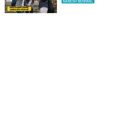
NARESH BENIWAL
नाथूसरी चौपटा: खेतों में सक्रिय हुआ केबल
चोर गिरोह, गुसाईआना में 4 सोलर पैनल केबल
की चोरी
NARESH BENIWAL
हरियाणा बोर्ड 10वीं-12वीं कम्पार्टमेंट रिजल्ट
2026 जारी, bseh.org.in से करें चेक
NARESH BENIWAL
कुम्हारिया के राजकीय हाई स्कूल पर ग्रामीणों
ने जड़ा ताला, बच्चे बस्ते लेकर बैठे बाहर,
जानिए कारण
NARESH BENIWAL