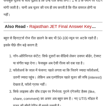
फेसबुक यूजर्स से सीधे पूछता है कि उन्हें रील कैसी लगी। 1 से 5 के पैमाने पर रेटिंग
मांगी जाती है। यानी अब यूजर की राय ही तय करती है कि रील वायरल होगी या
नहीं।
Also Read -
Rajasthan JET Final Answer Key
2026 OUT। राजस्थान संयुक्त प्रवेश परीक्षा (JET) 2026 की
फाइनल आंसर की जारी
बहुत से क्रिएटर्स रोज रील डालने के बाद भी 50-100 व्यूज पर अटके रहते हैं।
इसके पीछे तीन बड़े कारण हैं:
नॉन-ओरिजिनल कंटेंट: सिर्फ दूसरों का वीडियो लेकर उसपर बॉर्डर, टेक्स्ट
या संगीत चढ़ा देना। फेसबुक अब ऐसी रील्स को दबा रहा है।
फॉलोअर्स के जाल में फंसना: पहले लगता था कि जितने ज्यादा फॉलोअर्स,
उतनी ज्यादा पहुंच। लेकिन अब एल्गोरिदम पहले यूजर की रुचि (interest)
देखता है, फॉलो ग्राफ नहीं।
सिर्फ लाइक्स और वॉच टाइम पर निर्भरता: पुराने एंगेजमेंट हैक्स (like,
share, comment) का असर अब बहुत कम है। नए UTIS मॉडल में
यूजर की सीधी रेटिंग ही मायने रखती है।