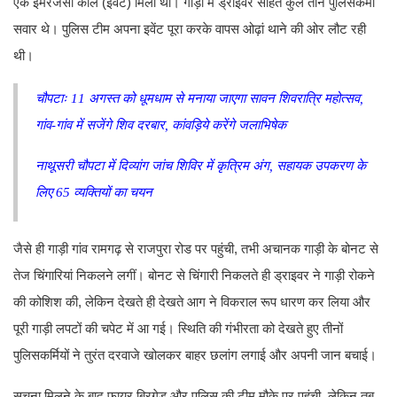
एक इमरजेंसी कॉल (इवेंट) मिली थी। गाड़ी में ड्राइवर सहित कुल तीन पुलिसकर्मी
सवार थे। पुलिस टीम अपना इवेंट पूरा करके वापस ओढ़ां थाने की ओर लौट रही
थी।
चौपटाः 11 अगस्त को धूमधाम से मनाया जाएगा सावन शिवरात्रि महोत्सव,
गांव-गांव में सजेंगे शिव दरबार, कांवड़िये करेंगे जलाभिषेक
नाथूसरी चौपटा में दिव्यांग जांच शिविर में कृत्रिम अंग, सहायक उपकरण के
लिए 65 व्यक्तियों का चयन
जैसे ही गाड़ी गांव रामगढ़ से राजपुरा रोड पर पहुंची, तभी अचानक गाड़ी के बोनट से
तेज चिंगारियां निकलने लगीं। बोनट से चिंगारी निकलते ही ड्राइवर ने गाड़ी रोकने
की कोशिश की, लेकिन देखते ही देखते आग ने विकराल रूप धारण कर लिया और
पूरी गाड़ी लपटों की चपेट में आ गई। स्थिति की गंभीरता को देखते हुए तीनों
पुलिसकर्मियों ने तुरंत दरवाजे खोलकर बाहर छलांग लगाई और अपनी जान बचाई।
सूचना मिलने के बाद फायर ब्रिगेड और पुलिस की टीम मौके पर पहुंची, लेकिन तब