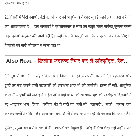
प्रयत्न ,उपसंहार।
21वीं सदी में
बेटी बचाओ
बेटी पढ़ाओ
नारे की अनुगूँज चारों ओर सुनाई पड़ने लगी।
इस नारे की
'
,
'
क्या आवश्यकता है।
जब भारतवर्ष में प्राचीनकाल से नारी की स्तुति
यत्र नार्यस्तु पूज्यन्ते रमन्ते
'
तत्र देवता
कहकर
की जाती रही हैं। यहाँ तक कि असुरों पर
विजय प्राप्त करने के लिए भी
'
देवताओं को नारी की शरण में जाना पड़ा था।
Also Read -
डिप्लोमा फटाफट तैयार कर लें डॉक्यूमेंट्स, रेलवे
में 4098 पदें पर भर्ती, 21 जुलाई से ऑनलाइन आवेदन
देवी दुर्गा
ने राक्षकों का संहार किया था। विध्या
की देवी सरस्वती
धन की देवी महालक्ष्मी और
,
दुष्टों का नाश करने वाली महाकाली की अ
राधना आज भी की जाती हैं। इतना
ही नहीं
आधुनिक
,
काल में आज़ादी की लड़ाई में महिलाओं ने पर्दा प्रथा को त्यागकर देश को
स्वतंत्रता दिलवाने में
बढ़ –चढ़कर भाग
लिया। कविवर पंत ने नारी को
देवी माँ
सहचरी
सखी
प्राण
तक
'
', '
', '
', '
'
कहकर सम्बोधित
किया हैं। आज नारी चपरासी से लेकर
प्रधानमंत्री के पद तक विराजमान है।
पुलिस
सुरक्षा बल व सेना तक में भी उच्च पदों पर
नियुक्त हैं । कोई भी ऐसा क्षेत्र नहीं जहाँ
उसने
,