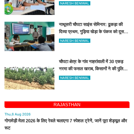
शुरू
NARESH BENIWAL
नाथूसरी चौपटा साइंस सेमिनार: ढूकड़ा की
दिव्या प्रथम, गुड़िया खेड़ा के पंकज को दूसरा
स्थान
NARESH BENIWAL
चौपटा क्षेत्र के गांव नाहरांवाली में 30 एकड़
नरमा की फसल खराब, किसानों ने की पुलिस
व कृषि विभाग से जांच की मांग
NARESH BENIWAL
RAJASTHAN
Thu,6 Aug 2026
गोगामेड़ी मेला 2026 के लिए रेवले चलाएगा 7 स्पेशल ट्रेनें, जानें पूरा शेड्यूल और
रूट