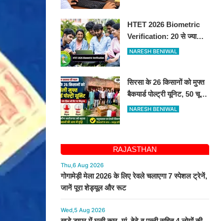
HTET 2026 Biometric
Verification: 20 से ज्यादा
सवाल छोड़ने वाले अभ्यर्थियों की
NARESH BENIWAL
परीक्षा रद्द, 10-12 अगस्त को
बायोमैट्रिक
सिरसा के 26 किसानों को मुफ्त
बैकयार्ड पोल्ट्री यूनिट, 50 चूजों
के साथ मिले उपकरण
NARESH BENIWAL
RAJASTHAN
Thu,6 Aug 2026
गोगामेड़ी मेला 2026 के लिए रेवले चलाएगा 7 स्पेशल ट्रेनें,
जानें पूरा शेड्यूल और रूट
Wed,5 Aug 2026
खड़े डम्पर में घुसी कार, मां, बेटे व पत्नी सहित 4 लोगों की