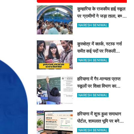
कुम्हारिया के राजकीय हाई स्कूल
पर ग्रामीणों ने जड़ा ताला, बच्चे
बस्ते लेकर बैठे बाहर, जानिए
NARESH BENIWAL
कारण
कुरुक्षेत्र में क्लर्क, स्टाफ नर्स
समेंत कई पदों पर निकली
वैकेंसी, 21 अगस्त तक करें
NARESH BENIWAL
आवेदन
हरियाणा में गैर-मान्यता प्राप्त
स्कूलों पर शिक्षा विभाग का
एक्शन, तुरंत बंद करने के आदेश
NARESH BENIWAL
हरियाणा में शुरू हुआ समाधान
पोर्टल, शामलात भूमि पर बने
मकानों का मिलेगा मालिकाना हक
NARESH BENIWAL