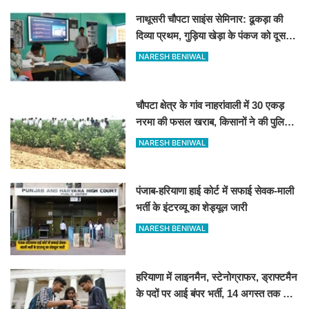
नाथूसरी चौपटा साइंस सेमिनार: ढूकड़ा की
दिव्या प्रथम, गुड़िया खेड़ा के पंकज को दूसरा
स्थान
NARESH BENIWAL
चौपटा क्षेत्र के गांव नाहरांवाली में 30 एकड़
नरमा की फसल खराब, किसानों ने की पुलिस
व कृषि विभाग से जांच की मांग
NARESH BENIWAL
पंजाब-हरियाणा हाई कोर्ट में सफाई सेवक-माली
भर्ती के इंटरव्यू का शेड्यूल जारी
NARESH BENIWAL
हरियाणा में लाइनमैन, स्टेनोग्राफर, ड्राफ्टमैन
के पदों पर आई बंपर भर्ती, 14 अगस्त तक करें