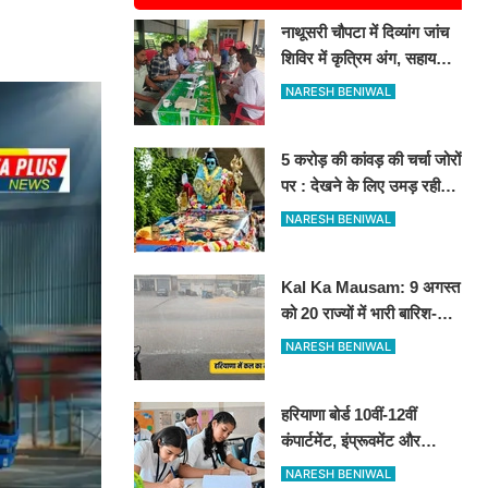
नाथूसरी चौपटा में दिव्यांग जांच
शिविर में कृत्रिम अंग, सहायक
उपकरण के लिए 65 व्यक्तियों का
NARESH BENIWAL
चयन
5 करोड़ की कांवड़ की चर्चा जोरों
पर : देखने के लिए उमड़ रही
भीड़
NARESH BENIWAL
Kal Ka Mausam: 9 अगस्त
को 20 राज्यों में भारी बारिश-
आंधी का अलर्ट, जानें आपके
NARESH BENIWAL
शहर में कैसा रहेगा मौसम
हरियाणा बोर्ड 10वीं-12वीं
कंपार्टमेंट, इंप्रूवमेंट और
अतिरिक्त विषय परीक्षा के लिए
NARESH BENIWAL