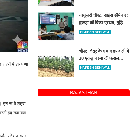
आवेदन शुरू
नाथूसरी चौपटा साइंस सेमिनार:
ढूकड़ा की दिव्या प्रथम, गुड़िया
खेड़ा के पंकज को दूसरा स्थान
NARESH BENIWAL
चौपटा क्षेत्र के गांव नाहरांवाली में
30 एकड़ नरमा की फसल
शहरों में हरियाणा
खराब, किसानों ने की पुलिस व
NARESH BENIWAL
कृषि विभाग से जांच की मांग
RAJASTHAN
ै। इन सभी शहरों
ा काफी हद तक कम
्जिंग स्टेशन बनाए