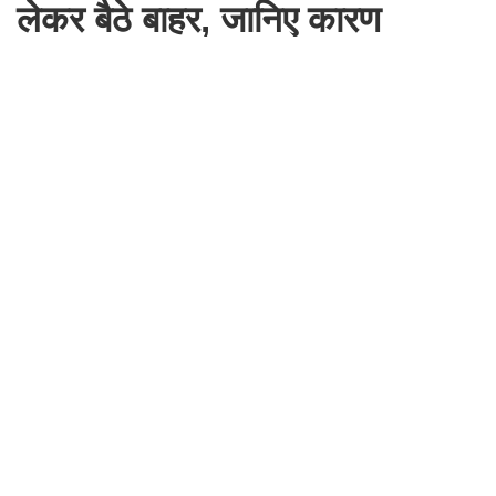
लेकर बैठे बाहर, जानिए कारण
By
Naresh Beniwal
Aug 6, 2026, 18:32 IST
नाथूसरी चौपटा क्षेत्र के गांव कुम्हारिया के राजकीय हाई स्कूल में ग्रामीणों ने वीरवार
को ताला लगा दिया। इसके बाद नारेबाजी कर रोष जताया। ग्रामीणों का आरोप है
कि दो स्टाफ सदस्य नशा करते हैं, इनको स्कूल में वापस भेज दिया है। जबकि