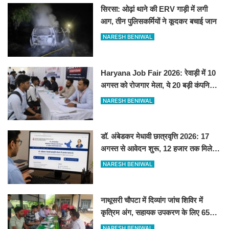
सिरसा: ओढ़ां थाने की ERV गाड़ी में लगी
आग, तीन पुलिसकर्मियों ने कूदकर बचाई जान
NARESH BENIWAL
Haryana Job Fair 2026: रेवाड़ी में 10
अगस्त को रोजगार मेला, ये 20 बड़ी कंपनियां
देगी सीधे नौकरी
NARESH BENIWAL
डॉ. अंबेडकर मेधावी छात्रवृत्ति 2026: 17
अगस्त से आवेदन शुरू, 12 हजार तक मिलेगी
स्कॉलरशिप, जानें जरूरी डॉक्यूमेंट्स
NARESH BENIWAL
नाथूसरी चौपटा में दिव्यांग जांच शिविर में
कृत्रिम अंग, सहायक उपकरण के लिए 65
व्यक्तियों का चयन
NARESH BENIWAL