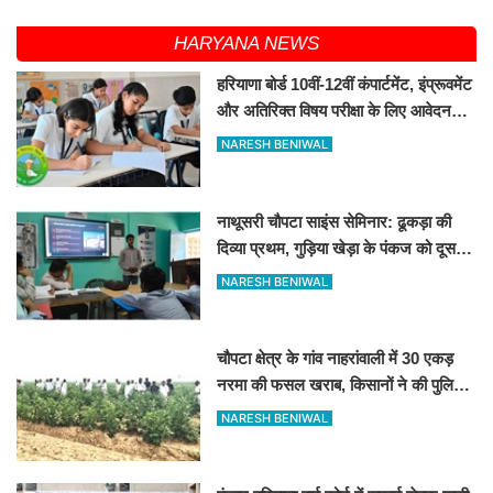
HARYANA NEWS
हरियाणा बोर्ड 10वीं-12वीं कंपार्टमेंट, इंप्रूवमेंट
और अतिरिक्त विषय परीक्षा के लिए आवेदन
शुरू
NARESH BENIWAL
नाथूसरी चौपटा साइंस सेमिनार: ढूकड़ा की
दिव्या प्रथम, गुड़िया खेड़ा के पंकज को दूसरा
स्थान
NARESH BENIWAL
चौपटा क्षेत्र के गांव नाहरांवाली में 30 एकड़
नरमा की फसल खराब, किसानों ने की पुलिस
व कृषि विभाग से जांच की मांग
NARESH BENIWAL