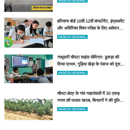
NARESH BENIWAL
हरियाणा बोर्ड 10वीं-12वीं कंपार्टमेंट, इंप्रूवमेंट
और अतिरिक्त विषय परीक्षा के लिए आवेदन
शुरू
NARESH BENIWAL
नाथूसरी चौपटा साइंस सेमिनार: ढूकड़ा की
दिव्या प्रथम, गुड़िया खेड़ा के पंकज को दूसरा
स्थान
NARESH BENIWAL
चौपटा क्षेत्र के गांव नाहरांवाली में 30 एकड़
नरमा की फसल खराब, किसानों ने की पुलिस
व कृषि विभाग से जांच की मांग
NARESH BENIWAL