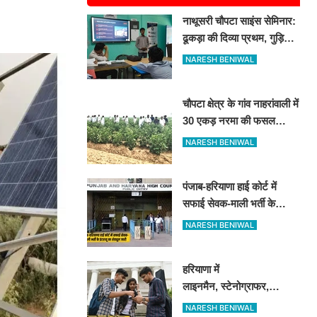
नाथूसरी चौपटा साइंस सेमिनार:
ढूकड़ा की दिव्या प्रथम, गुड़िया
खेड़ा के पंकज को दूसरा स्थान
NARESH BENIWAL
चौपटा क्षेत्र के गांव नाहरांवाली में
30 एकड़ नरमा की फसल
खराब, किसानों ने की पुलिस व
NARESH BENIWAL
कृषि विभाग से जांच की मांग
पंजाब-हरियाणा हाई कोर्ट में
सफाई सेवक-माली भर्ती के
इंटरव्यू का शेड्यूल जारी
NARESH BENIWAL
हरियाणा में
लाइनमैन, स्टेनोग्राफर,
ड्राफ्टमैन के पदों पर आई बंपर
NARESH BENIWAL