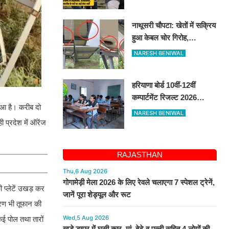
भर्ती, 14 अगस्त तक करें
आवेदन
नाथूसरी चौपटा: खेतों में सक्रिय
हुआ केबल चोर गिरोह,
गुसाईआना में 4 सोलर पैनल
NARESH BENIWAL
केबल की चोरी
हरियाणा बोर्ड 10वीं-12वीं
कम्पार्टमेंट रिजल्ट 2026
हुआ है। करीब दो
जारी, bseh.org.in से करें
NARESH BENIWAL
चेक
 प्रदेश में ऑरेंज
RAJASTHAN
Thu,6 Aug 2026
गोगामेड़ी मेला 2026 के लिए रेवले चलाएगा 7 स्पेशल ट्रेनें,
 प्लेटें उखड़ कर
जानें पूरा शेड्यूल और रूट
करण भी तूफान की
Wed,5 Aug 2026
कई पोल तथा तारों
खड़े डम्पर में घुसी कार, मां, बेटे व पत्नी सहित 4 लोगों की