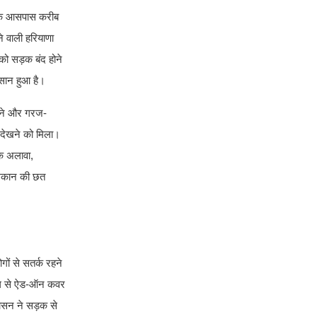
ी के आसपास करीब
े वाली हरियाणा
को सड़क बंद होने
कसान हुआ है।
चलने और गरज-
 देखने को मिला।
के अलावा,
े मकान की छत
ों से सतर्क रहने
अलग से ऐड-ऑन कवर
शासन ने सड़क से