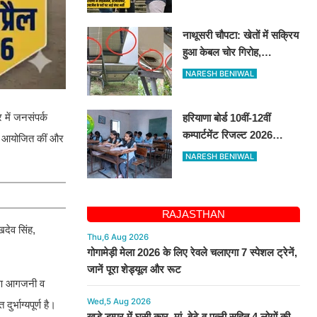
भर्ती, 14 अगस्त तक करें
आवेदन
नाथूसरी चौपटा: खेतों में सक्रिय
हुआ केबल चोर गिरोह,
गुसाईआना में 4 सोलर पैनल
NARESH BENIWAL
केबल की चोरी
में जनसंपर्क
हरियाणा बोर्ड 10वीं-12वीं
कम्पार्टमेंट रिजल्ट 2026
ाएं आयोजित कीं और
जारी, bseh.org.in से करें
NARESH BENIWAL
चेक
RAJASTHAN
देव सिंह,
Thu,6 Aug 2026
गोगामेड़ी मेला 2026 के लिए रेवले चलाएगा 7 स्पेशल ट्रेनें,
जानें पूरा शेड्यूल और रूट
भीषण आगजनी व
Wed,5 Aug 2026
्भाग्यपूर्ण है।
खड़े डम्पर में घुसी कार, मां, बेटे व पत्नी सहित 4 लोगों की