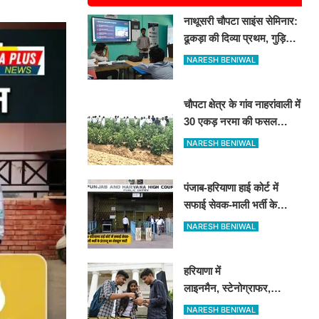
नाथूसरी चौपटा साइंस सेमिनार:
ढूकड़ा की दिव्या प्रथम, गुड़िया
खेड़ा के पंकज को दूसरा स्थान
NARESH BENIWAL
चौपटा क्षेत्र के गांव नाहरांवाली में
30 एकड़ नरमा की फसल
खराब, किसानों ने की पुलिस व
NARESH BENIWAL
कृषि विभाग से जांच की मांग
पंजाब-हरियाणा हाई कोर्ट में
सफाई सेवक-माली भर्ती के
इंटरव्यू का शेड्यूल जारी
NARESH BENIWAL
हरियाणा में
लाइनमैन, स्टेनोग्राफर,
ड्राफ्टमैन के पदों पर आई बंपर
NARESH BENIWAL