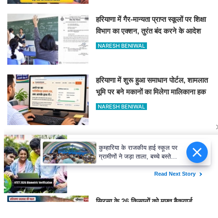
हरियाणा में गैर-मान्यता प्राप्त स्कूलों पर शिक्षा
विभाग का एक्शन, तुरंत बंद करने के आदेश
NARESH BENIWAL
हरियाणा में शुरू हुआ समाधान पोर्टल, शामलात
भूमि पर बने मकानों का मिलेगा मालिकाना हक
NARESH BENIWAL
HTET 2026 Biometric Verification:
कुम्हारिया के राजकीय हाई स्कूल पर
20 से ज्यादा सवाल छोड़ने वाले अभ्यर्थियों की
ग्रामीणों ने जड़ा ताला, बच्चे बस्ते
परीक्षा रद्द, 10-12 अगस्त को बायोमैट्रिक
लेकर बैठे बाहर, जानिए कारण
NARESH BENIWAL
सिरसा के 26 किसानों को मुफ्त बैकयार्ड
पोल्ट्री यूनिट, 50 चूजों के साथ मिले उपकरण